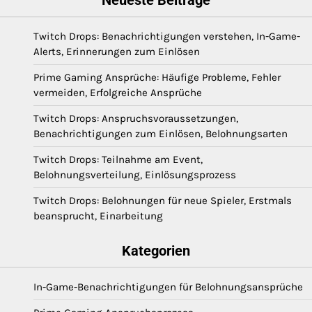
Twitch Drops: Benachrichtigungen verstehen, In-Game-
Alerts, Erinnerungen zum Einlösen
Prime Gaming Ansprüche: Häufige Probleme, Fehler
vermeiden, Erfolgreiche Ansprüche
Twitch Drops: Anspruchsvoraussetzungen,
Benachrichtigungen zum Einlösen, Belohnungsarten
Twitch Drops: Teilnahme am Event,
Belohnungsverteilung, Einlösungsprozess
Twitch Drops: Belohnungen für neue Spieler, Erstmals
beansprucht, Einarbeitung
Kategorien
In-Game-Benachrichtigungen für Belohnungsansprüche