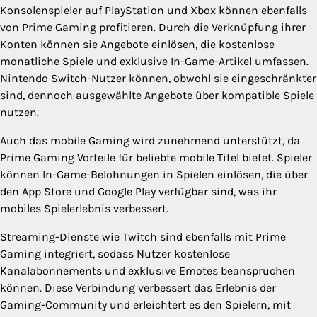
Konsolenspieler auf PlayStation und Xbox können ebenfalls
von Prime Gaming profitieren. Durch die Verknüpfung ihrer
Konten können sie Angebote einlösen, die kostenlose
monatliche Spiele und exklusive In-Game-Artikel umfassen.
Nintendo Switch-Nutzer können, obwohl sie eingeschränkter
sind, dennoch ausgewählte Angebote über kompatible Spiele
nutzen.
Auch das mobile Gaming wird zunehmend unterstützt, da
Prime Gaming Vorteile für beliebte mobile Titel bietet. Spieler
können In-Game-Belohnungen in Spielen einlösen, die über
den App Store und Google Play verfügbar sind, was ihr
mobiles Spielerlebnis verbessert.
Streaming-Dienste wie Twitch sind ebenfalls mit Prime
Gaming integriert, sodass Nutzer kostenlose
Kanalabonnements und exklusive Emotes beanspruchen
können. Diese Verbindung verbessert das Erlebnis der
Gaming-Community und erleichtert es den Spielern, mit