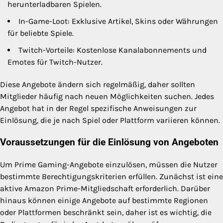
herunterladbaren Spielen.
In-Game-Loot: Exklusive Artikel, Skins oder Währungen
für beliebte Spiele.
Twitch-Vorteile: Kostenlose Kanalabonnements und
Emotes für Twitch-Nutzer.
Diese Angebote ändern sich regelmäßig, daher sollten
Mitglieder häufig nach neuen Möglichkeiten suchen. Jedes
Angebot hat in der Regel spezifische Anweisungen zur
Einlösung, die je nach Spiel oder Plattform variieren können.
Voraussetzungen für die Einlösung von Angeboten
Um Prime Gaming-Angebote einzulösen, müssen die Nutzer
bestimmte Berechtigungskriterien erfüllen. Zunächst ist eine
aktive Amazon Prime-Mitgliedschaft erforderlich. Darüber
hinaus können einige Angebote auf bestimmte Regionen
oder Plattformen beschränkt sein, daher ist es wichtig, die