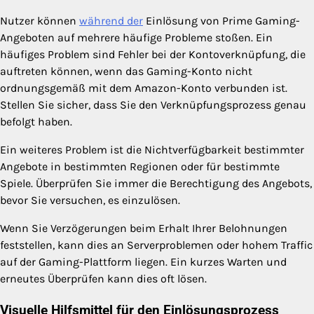
Nutzer können
während der
Einlösung von Prime Gaming-
Angeboten auf mehrere häufige Probleme stoßen. Ein
häufiges Problem sind Fehler bei der Kontoverknüpfung, die
auftreten können, wenn das Gaming-Konto nicht
ordnungsgemäß mit dem Amazon-Konto verbunden ist.
Stellen Sie sicher, dass Sie den Verknüpfungsprozess genau
befolgt haben.
Ein weiteres Problem ist die Nichtverfügbarkeit bestimmter
Angebote in bestimmten Regionen oder für bestimmte
Spiele. Überprüfen Sie immer die Berechtigung des Angebots,
bevor Sie versuchen, es einzulösen.
Wenn Sie Verzögerungen beim Erhalt Ihrer Belohnungen
feststellen, kann dies an Serverproblemen oder hohem Traffic
auf der Gaming-Plattform liegen. Ein kurzes Warten und
erneutes Überprüfen kann dies oft lösen.
Visuelle Hilfsmittel für den Einlösungsprozess