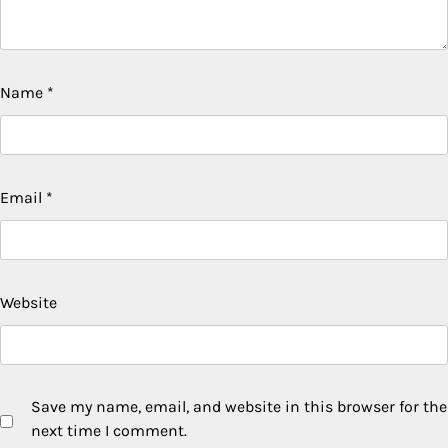
Name
*
Email
*
Website
Save my name, email, and website in this browser for the
next time I comment.