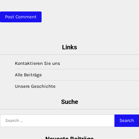
Links
Kontaktieren Sie uns
Alle Beiträge
Unsere Geschichte
Suche
Search
for:
Neueste Beiträge