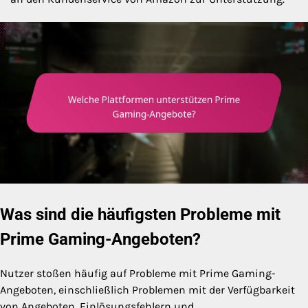
Was sind die häufigsten Probleme mit
Prime Gaming-Angeboten?
Nutzer stoßen häufig auf Probleme mit Prime Gaming-
Angeboten, einschließlich Problemen mit der Verfügbarkeit
von Angeboten, Einlösungsfehlern und