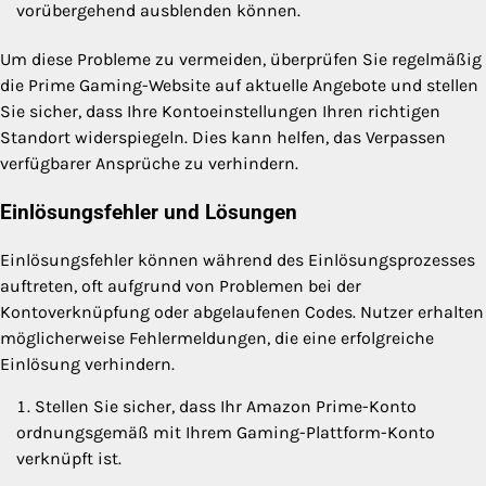
vorübergehend ausblenden können.
Um diese Probleme zu vermeiden, überprüfen Sie regelmäßig
die Prime Gaming-Website auf aktuelle Angebote und stellen
Sie sicher, dass Ihre Kontoeinstellungen Ihren richtigen
Standort widerspiegeln. Dies kann helfen, das Verpassen
verfügbarer Ansprüche zu verhindern.
Einlösungsfehler und Lösungen
Einlösungsfehler können während des Einlösungsprozesses
auftreten, oft aufgrund von Problemen bei der
Kontoverknüpfung oder abgelaufenen Codes. Nutzer erhalten
möglicherweise Fehlermeldungen, die eine erfolgreiche
Einlösung verhindern.
Stellen Sie sicher, dass Ihr Amazon Prime-Konto
ordnungsgemäß mit Ihrem Gaming-Plattform-Konto
verknüpft ist.