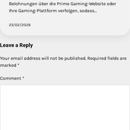
Belohnungen über die Prime Gaming-Website oder
Ihre Gaming-Plattform verfolgen, sodass…
25/02/2026
Leave a Reply
Your email address will not be published.
Required fields are
marked
*
Comment
*